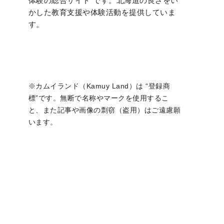
体験の総合サイト”です。北海道の良さをい
かした教育支援や体験活動を提供していま
す。
※カムイランド（Kamuy Land）は “登録商
標”です。無断で名称やマークを使用するこ
と、また記事や画像の剽窃（盗用）はご遠慮願
います。