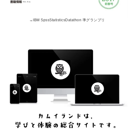
→
IBM SpssStatisticsDatathon 準グランプリ