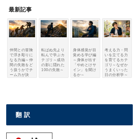
最新記事
仲間との冒険
転ばぬ先より
身体感覚が目
考える力・問
で浮き彫りに
転んで学ぶカ
覚める学び編
いを立てる力
なる力編～仲
テゴリ～成功
～身体が出す
を育てるカテ
間の失敗をど
の影に隠れた
「やめとけサ
ゴリ～なぜか
う扱うかでチ
100の失敗～
イン」を聞け
うまくいった
ーム力が決
るか～
日の分析学～
ま...
翻 訳