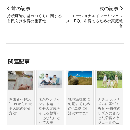
前の記事
次の記事
持続可能な都市づくりに関する
エモーショナルインテリジェン
市民向け教育の重要性
ス（EQ）を育てるための家庭教
育
関連記事
保護者へ解説
未来をデザイ
地球温暖化に
ナチュラルリ
”これからの大
ンする編・・
対応するため
ズムに基づく
学入試の評価
幸せの定義を
の ”二拠点生
教育 〜自然の
方法”
考える教育～
活のすすめ”
リズムに合わ
「あなたにと
せた学習スケ
っての幸
ジュールの...
せ」...