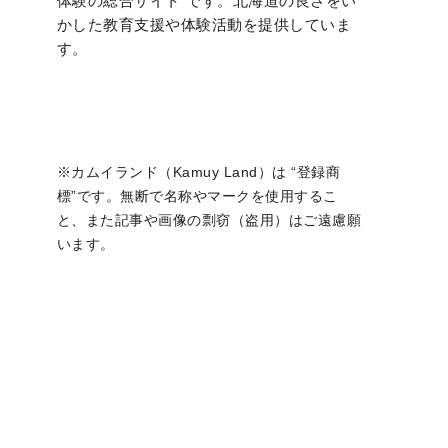
体験の総合サイト”です。北海道の良さをい
かした教育支援や体験活動を提供していま
す。
※カムイランド（Kamuy Land）は “登録商
標”です。無断で名称やマークを使用するこ
と、また記事や画像の剽窃（盗用）はご遠慮願
います。