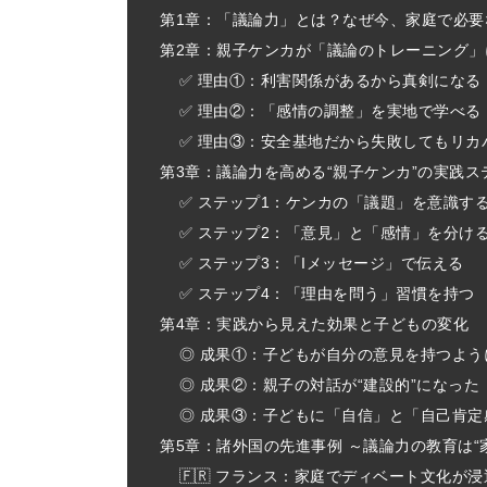
第1章：「議論力」とは？なぜ今、家庭で必要
第2章：親子ケンカが「議論のトレーニング」
✅ 理由①：利害関係があるから真剣になる
✅ 理由②：「感情の調整」を実地で学べる
✅ 理由③：安全基地だから失敗してもリカ
第3章：議論力を高める“親子ケンカ”の実践ス
✅ ステップ1：ケンカの「議題」を意識す
✅ ステップ2：「意見」と「感情」を分け
✅ ステップ3：「Iメッセージ」で伝える
✅ ステップ4：「理由を問う」習慣を持つ
第4章：実践から見えた効果と子どもの変化
◎ 成果①：子どもが自分の意見を持つよう
◎ 成果②：親子の対話が“建設的”になった
◎ 成果③：子どもに「自信」と「自己肯定
第5章：諸外国の先進事例 ～議論力の教育は“
🇫🇷 フランス：家庭でディベート文化が浸