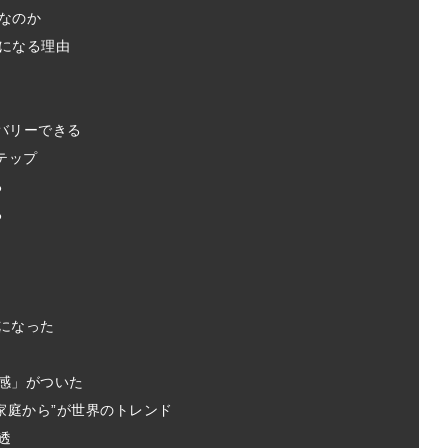
なのか
になる理由
バリーできる
テップ
る
る
になった
感」がついた
家庭から”が世界のトレンド
透