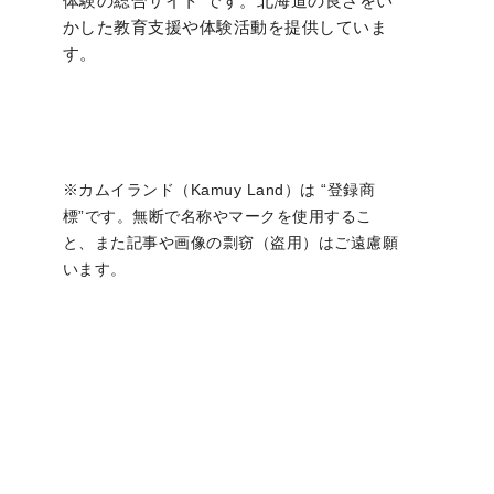
体験の総合サイト”です。北海道の良さをい
かした教育支援や体験活動を提供していま
す。
※カムイランド（Kamuy Land）は “登録商
標”です。無断で名称やマークを使用するこ
と、また記事や画像の剽窃（盗用）はご遠慮願
います。