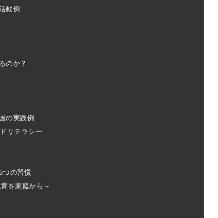
活動例
プ
るのか？
国の実践例
ードリテラシー
5つの習慣
教育を家庭から～