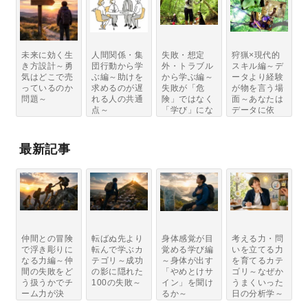
未来に効く生
人間関係・集
失敗・想定
狩猟×現代的
き方設計～勇
団行動から学
外・トラブル
スキル編～デ
気はどこで売
ぶ編～助けを
から学ぶ編～
ータより経験
っているのか
求めるのが遅
失敗が「危
が物を言う場
問題～
れる人の共通
険」ではなく
面～あなたは
点～
「学び」にな
データに依
る条...
存...
最新記事
仲間との冒険
転ばぬ先より
身体感覚が目
考える力・問
で浮き彫りに
転んで学ぶカ
覚める学び編
いを立てる力
なる力編～仲
テゴリ～成功
～身体が出す
を育てるカテ
間の失敗をど
の影に隠れた
「やめとけサ
ゴリ～なぜか
う扱うかでチ
100の失敗～
イン」を聞け
うまくいった
ーム力が決
るか～
日の分析学～
ま...