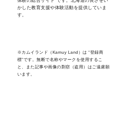
体験の総合サイト”です。北海道の良さをい
かした教育支援や体験活動を提供していま
す。
※カムイランド（Kamuy Land）は “登録商
標”です。無断で名称やマークを使用するこ
と、また記事や画像の剽窃（盗用）はご遠慮願
います。