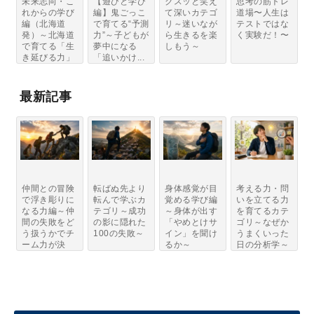
未来志向・こ
【遊びと学び
クスッと笑え
思考の筋トレ
れからの学び
編】鬼ごっこ
て深いカテゴ
道場〜人生は
編（北海道
で育てる“予測
リ～迷いなが
テストではな
発）～北海道
力”～子どもが
ら生きるを楽
く実験だ！〜
で育てる「生
夢中になる
しもう～
き延びる力」
「追いかけ...
と...
最新記事
仲間との冒険
転ばぬ先より
身体感覚が目
考える力・問
で浮き彫りに
転んで学ぶカ
覚める学び編
いを立てる力
なる力編～仲
テゴリ～成功
～身体が出す
を育てるカテ
間の失敗をど
の影に隠れた
「やめとけサ
ゴリ～なぜか
う扱うかでチ
100の失敗～
イン」を聞け
うまくいった
ーム力が決
るか～
日の分析学～
ま...