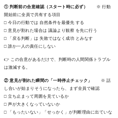
① 判断前の合意確認（スタート時に必ず）
※ 行動
開始前に全員で共有する項目
□ 今日の行動では 自然条件を最優先 する
□ 意見が割れた場合は 議論より観察 を先に行う
□ 「戻る判断」は 失敗ではなく成功 とみなす
□ 誰か一人の責任にしない
👉 この合意があるだけで、判断時の人間関係トラブル
は激減する。
② 意見が割れた瞬間の「一時停止チェック」
※ 話
し合いが始まりそうになったら、まず全員で確認
□ 立ち止まって周囲を見ているか
□ 声が大きくなっていないか
□ 「もったいない」「せっかく」が判断理由に出ていな