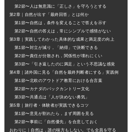
第2節〜人は無意識に「正しさ」を守ろうとする
第2章｜自然が出す「最終回答」とは何か
第1節〜自然は，条件を変えることで答えを示す
第2節〜自然の答えは，常にシンプルで感情がない
第3章｜実践してわかった具体的な成果と満足度の向上
第1節〜対立が減り，「納得」で決断できる
第2節〜責任が分散され，関係性が壊れにくい
第3節〜「引き返したのに満足」という不思議な感覚
第4章｜諸外国に見る「自然を最終判断者にする」実践例
第1節〜北欧のアウトドア教育における合言葉
第2節〜カナダのバックカントリー文化
第3節〜共通点は「人が決めない勇気」
第5章｜旅行者・体験者が実践できるコツ
第1節〜意見が割れたら，まず周囲を見る
第2節〜事前に「自然優先」を合意しておく
おわりに｜自然は，誰の味方もしない。でも全員を守る