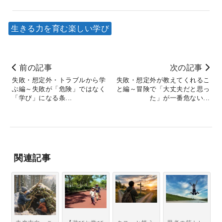
生きる力を育む楽しい学び
前の記事
次の記事
失敗・想定外・トラブルから学
失敗・想定外が教えてくれるこ
ぶ編～失敗が「危険」ではなく
と編～冒険で「大丈夫だと思っ
「学び」になる条...
た」が一番危ない...
関連記事