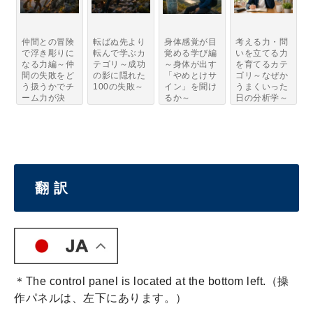
仲間との冒険
転ばぬ先より
身体感覚が目
考える力・問
で浮き彫りに
転んで学ぶカ
覚める学び編
いを立てる力
なる力編～仲
テゴリ～成功
～身体が出す
を育てるカテ
間の失敗をど
の影に隠れた
「やめとけサ
ゴリ～なぜか
う扱うかでチ
100の失敗～
イン」を聞け
うまくいった
ーム力が決
るか～
日の分析学～
ま...
翻 訳
＊The control panel is located at the bottom left.（操
作パネルは、左下にあります。）