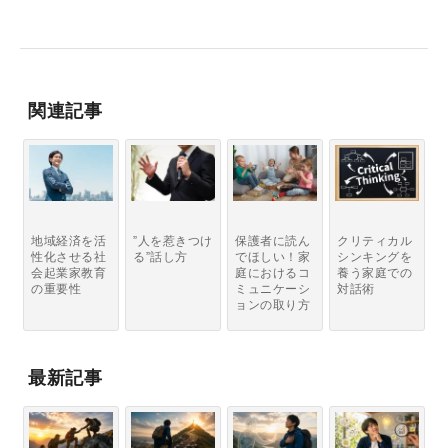
関連記事
地域経済を活
”人を惹きつけ
保護者に読ん
クリティカル
性化させる社
る”話し方
でほしい！家
シンキングを
会起業家教育
庭におけるコ
養う家庭での
の重要性
ミュニケーシ
対話術
ョンの取り方
最新記事