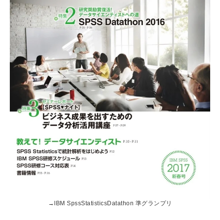
→
IBM SpssStatisticsDatathon 準グランプリ