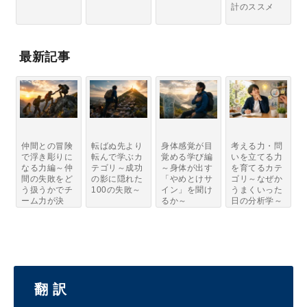
計のススメ
最新記事
仲間との冒険
転ばぬ先より
身体感覚が目
考える力・問
で浮き彫りに
転んで学ぶカ
覚める学び編
いを立てる力
なる力編～仲
テゴリ～成功
～身体が出す
を育てるカテ
間の失敗をど
の影に隠れた
「やめとけサ
ゴリ～なぜか
う扱うかでチ
100の失敗～
イン」を聞け
うまくいった
ーム力が決
るか～
日の分析学～
ま...
翻 訳