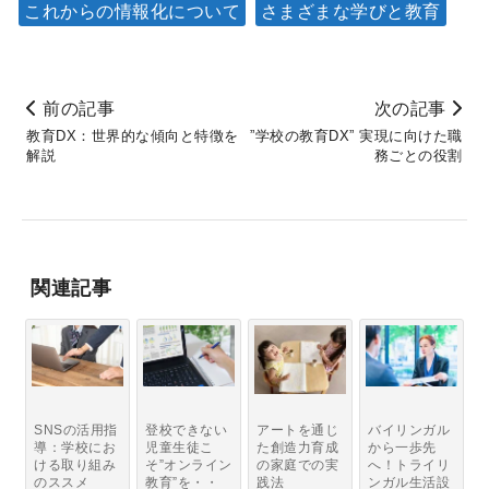
これからの情報化について
さまざまな学びと教育
前の記事
次の記事
教育DX：世界的な傾向と特徴を
”学校の教育DX” 実現に向けた職
解説
務ごとの役割
関連記事
SNSの活用指
登校できない
アートを通じ
バイリンガル
導：学校にお
児童生徒こ
た創造力育成
から一歩先
ける取り組み
そ”オンライン
の家庭での実
へ！トライリ
のススメ
教育”を・・
践法
ンガル生活設