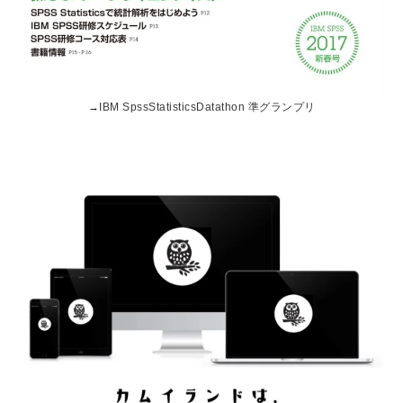
→
IBM SpssStatisticsDatathon 準グランプリ